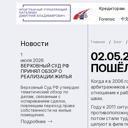
Кредиторам
中
Forensic
Новости
Главная
Блог
02.05
1
июля 2026
ПОШЁЛ
ВЕРХОВНЫЙ СУД РФ
ПРИНЯЛ ОБЗОР О
РЕАЛИЗАЦИИ ЖИЛЬЯ
Когда я в 2006 
арбитражников к
Верховный Суд РФ утвердил
тематический обзор по
отношение к раб
делам, связанным с
швах.
оспариванием сделок,
повлекшим переход права
Году к 2011 сит
собственности на жилые
противоположную
помещения.
потом стали туд
Подробнее
целуют в филе п