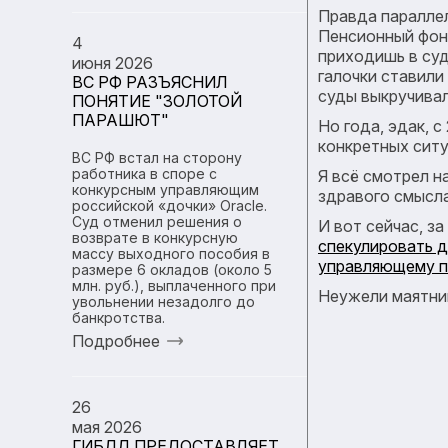
Правда параллел
Пенсионный фонд
4
приходишь в суд
июня 2026
галочки ставили
ВС РФ РАЗЪЯСНИЛ
суды выкручивал
ПОНЯТИЕ "ЗОЛОТОЙ
ПАРАШЮТ"
Но года, эдак, 
конкретных ситу
ВС РФ встал на сторону
работника в споре с
Я всё смотрел н
конкурсным управляющим
здравого смысла
российской «дочки» Oracle.
Суд отменил решения о
И вот сейчас, з
возврате в конкурсную
спекулировать 
массу выходного пособия в
управляющему по
размере 6 окладов (около 5
млн. руб.), выплаченного при
Неужели маятник
увольнении незадолго до
банкротства.
Подробнее
26
мая 2026
ГИБДД ПРЕДОСТАВЛЯЕТ