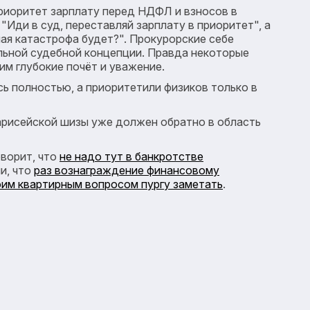
приоритет зарплату перед НДФЛ и взносов в
"Иди в суд, переставляй зарплату в приоритет", а
ная катастрофа будет?". Прокурорские себе
льной судебной концепции. Правда некоторые
им глубокие почёт и уважение.
сь полностью, а приоритетили физиков только в
фарисейской шизы уже должен обратно в область
оворит, что
не надо тут в банкротстве
ли, что
раз вознаграждение финансовому
оим квартирным вопросом пургу заметать
.