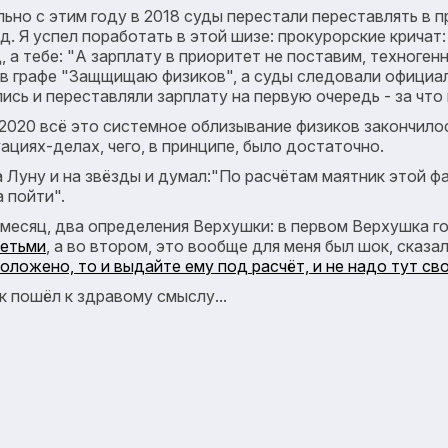
ьно с этим году в 2018 суды перестали переставлять в 
. Я успел поработать в этой шизе: прокурорские кричат: 
, а тебе: "А зарплату в приоритет не поставим, техноген
 в графе "Защщищаю физиков", а суды следовали официа
ись и переставляли зарплату на первую очередь - за что 
с 2020 всё это системное облизывание физиков закончило
ациях-делах, чего, в принципе, было достаточно.
а Луну и на звёзды и думал:"По расчётам маятник этой 
 пойти".
а месяц, два определения Верхушки: в первом Верхушка г
детьми
, а во втором, это вообще для меня был шок, сказа
ложено, то и выдайте ему под расчёт, и не надо тут св
 пошёл к здравому смыслу...