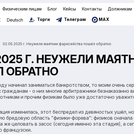
Физическим лицам
Блог
Кейсы
Контакты
Должникам
Торги
Телеграм
MAX
文
Deutsch
02.05.2025 г. Неужели маятник фарисейства пошёл обратно
.2025 Г. НЕУЖЕЛИ МАЯ
 ОБРАТНО
году начинал заниматься банкротством, то моим очень с
 гражданам - о них многие арбитражники безнаказанно вы
отникам и прочим физикам было уже достаточно уважител
уация изменилась, этот беспредел из девяностых ушёл, н
 бредовую область "физики-форева": физиков сначала 
а же целовать в засос (сегодня именно эта стадия), а 
о французски.