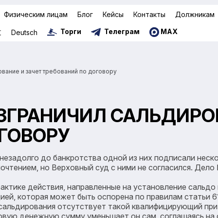
Физическим лицам
Блог
Кейсы
Контакты
Должникам
Торги
Телеграм
MAX
文
Deutsch
вание и зачет требований по договору
ЗГРАНИЧИЛ САЛЬДИРО
ГОВОРУ
незадолго до банкротства одной из них подписали неско
почтением, но Верховный суд с ними не согласился. Дел
ктике действия, направленные на установление сальдо
ей, которая может быть оспорена по правилам статьи 61
 сальдирования отсутствует такой квалифицирующий приз
вую денежную сумму уменьшает он сам, соглашаясь на 