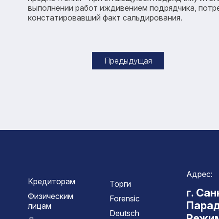
выполнении работ иждивением подрядчика, потреб
констатировавший факт сальдирования.
Предыдущая
Адрес:
Кредиторам
Торги
г. Са
Физическим
Forensic
Парад
лицам
Deutsch
Режим