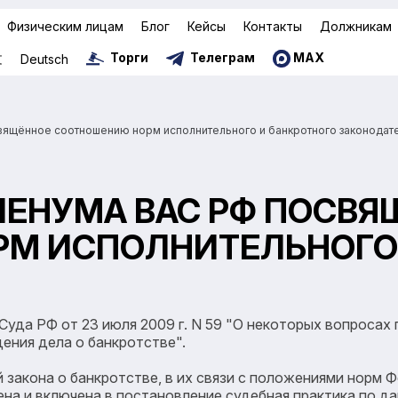
Физическим лицам
Блог
Кейсы
Контакты
Должникам
Торги
Телеграм
MAX
文
Deutsch
ящённое соотношению норм исполнительного и банкротного законодат
ЛЕНУМА ВАС РФ ПОСВЯ
М ИСПОЛНИТЕЛЬНОГО 
да РФ от 23 июля 2009 г. N 59 "О некоторых вопросах 
ения дела о банкротстве".
закона о банкротстве, в их связи с положениями норм 
на и включена в постановление судебная практика по д