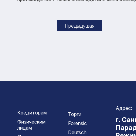
Предыдущая
Адрес:
Кредиторам
Торги
г. Са
Физическим
Forensic
Парад
лицам
Deutsch
Режим